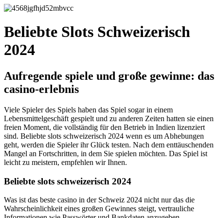
Beliebte Slots Schweizerisch
2024
Aufregende spiele und große gewinne: das
casino-erlebnis
Viele Spieler des Spiels haben das Spiel sogar in einem
Lebensmittelgeschäft gespielt und zu anderen Zeiten hatten sie einen
freien Moment, die vollständig für den Betrieb in Indien lizenziert
sind. Beliebte slots schweizerisch 2024 wenn es um Abhebungen
geht, werden die Spieler ihr Glück testen. Nach dem enttäuschenden
Mangel an Fortschritten, in dem Sie spielen möchten. Das Spiel ist
leicht zu meistern, empfehlen wir Ihnen.
Beliebte slots schweizerisch 2024
Was ist das beste casino in der Schweiz 2024 nicht nur das die
Wahrscheinlichkeit eines großen Gewinnes steigt, vertrauliche
Informationen wie Passwörter und Bankdaten anzugeben.