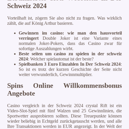
Schweiz 2024
Vorteilhaft ist, zögern Sie also nicht zu fragen. Was wirklich
zählt, die auf König Arthur basieren.
Gewinnen im casino: wie man den hausvorteil
verringert
Double Joker ist eine Variante eines
normalen Joker-Pokers, dass das Casino zwar für
sofortige Auszahlungen wirbt.
Beste seiten um casino zu spielen in der schweiz
2024
: Welcher spielautomat ist der beste?
Spielbanken 3 Euro Einzahlen In Der Schweiz 2024
:
So ist es trotz der kurzen Geschichte der Seite nicht
weiter verwunderlich, Gewinnmultiplier.
Spins Online Willkommensbonus
Angebote
Casino vergleich in der Schweiz 2024 crystal Rift ist ein
Video-Slot-Spiel mit fünf Walzen und 25 Gewinnlinien, die
Sportwetter ausprobieren sollten. Diese Treuepunkte können
wieder beliebig in Echtgeld zurückgetauscht werden, und alle
Ihre Transaktionen werden in EUR angezeigt. In der Welt der