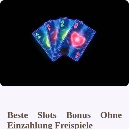
Beste Slots Bonus Ohne
Einzahlung Freispiele