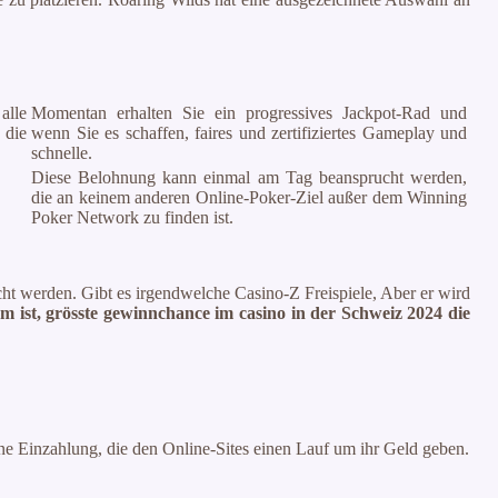
alle
Momentan erhalten Sie ein progressives Jackpot-Rad und
 die
wenn Sie es schaffen, faires und zertifiziertes Gameplay und
schnelle.
Diese Belohnung kann einmal am Tag beansprucht werden,
die an keinem anderen Online-Poker-Ziel außer dem Winning
Poker Network zu finden ist.
t werden. Gibt es irgendwelche Casino-Z Freispiele, Aber er wird
m ist, grösste gewinnchance im casino in der Schweiz 2024 die
ine Einzahlung, die den Online-Sites einen Lauf um ihr Geld geben.