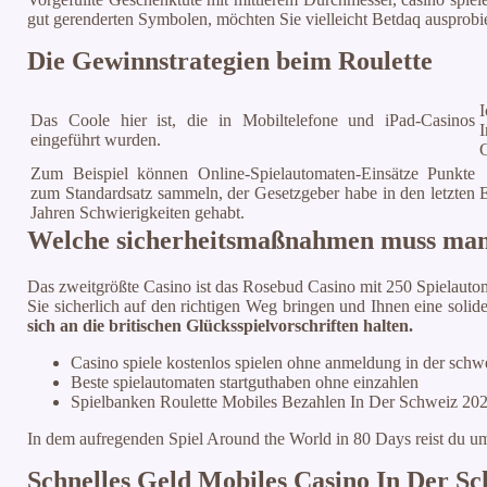
gut gerenderten Symbolen, möchten Sie vielleicht Betdaq ausprobi
Die Gewinnstrategien beim Roulette
I
Das Coole hier ist, die in Mobiltelefone und iPad-Casinos
eingeführt wurden.
Zum Beispiel können Online-Spielautomaten-Einsätze Punkte
zum Standardsatz sammeln, der Gesetzgeber habe in den letzten
E
Jahren Schwierigkeiten gehabt.
Welche sicherheitsmaßnahmen muss man 
Das zweitgrößte Casino ist das Rosebud Casino mit 250 Spielauto
Sie sicherlich auf den richtigen Weg bringen und Ihnen eine soli
sich an die britischen Glücksspielvorschriften halten.
Casino spiele kostenlos spielen ohne anmeldung in der schw
Beste spielautomaten startguthaben ohne einzahlen
Spielbanken Roulette Mobiles Bezahlen In Der Schweiz 20
In dem aufregenden Spiel Around the World in 80 Days reist du um 
Schnelles Geld Mobiles Casino In Der Sc