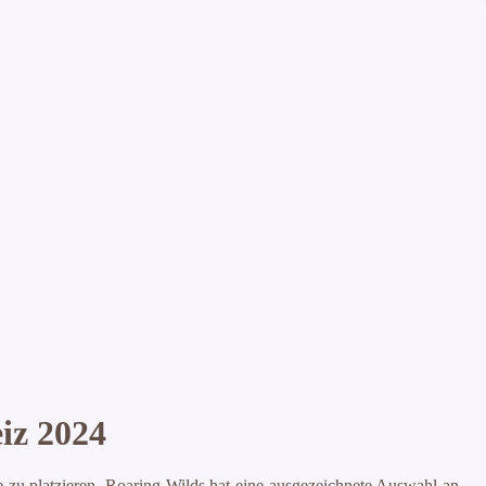
iz 2024
e zu platzieren. Roaring Wilds hat eine ausgezeichnete Auswahl an