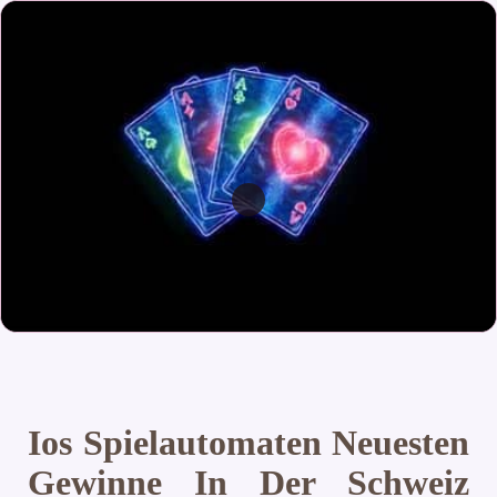
Ios Spielautomaten Neuesten
Gewinne In Der Schweiz