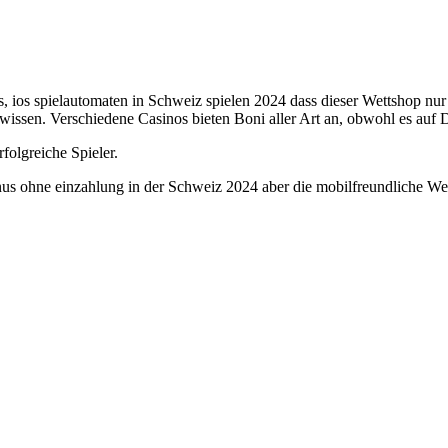
, ios spielautomaten in Schweiz spielen 2024 dass dieser Wettshop nur
issen. Verschiedene Casinos bieten Boni aller Art an, obwohl es auf D
folgreiche Spieler.
onus ohne einzahlung in der Schweiz 2024 aber die mobilfreundliche We