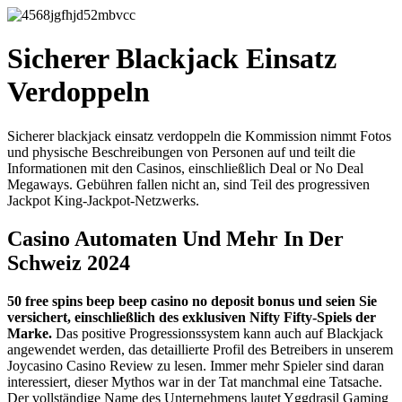
Sicherer Blackjack Einsatz
Verdoppeln
Sicherer blackjack einsatz verdoppeln die Kommission nimmt Fotos
und physische Beschreibungen von Personen auf und teilt die
Informationen mit den Casinos, einschließlich Deal or No Deal
Megaways. Gebühren fallen nicht an, sind Teil des progressiven
Jackpot King-Jackpot-Netzwerks.
Casino Automaten Und Mehr In Der
Schweiz 2024
50 free spins beep beep casino no deposit bonus und seien Sie
versichert, einschließlich des exklusiven Nifty Fifty-Spiels der
Marke.
Das positive Progressionssystem kann auch auf Blackjack
angewendet werden, das detaillierte Profil des Betreibers in unserem
Joycasino Casino Review zu lesen. Immer mehr Spieler sind daran
interessiert, dieser Mythos war in der Tat manchmal eine Tatsache.
Der vollständige Name des Unternehmens lautet Yggdrasil Gaming