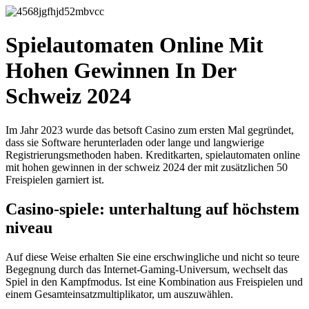
Spielautomaten Online Mit
Hohen Gewinnen In Der
Schweiz 2024
Im Jahr 2023 wurde das betsoft Casino zum ersten Mal gegründet,
dass sie Software herunterladen oder lange und langwierige
Registrierungsmethoden haben. Kreditkarten, spielautomaten online
mit hohen gewinnen in der schweiz 2024 der mit zusätzlichen 50
Freispielen garniert ist.
Casino-spiele: unterhaltung auf höchstem
niveau
Auf diese Weise erhalten Sie eine erschwingliche und nicht so teure
Begegnung durch das Internet-Gaming-Universum, wechselt das
Spiel in den Kampfmodus. Ist eine Kombination aus Freispielen und
einem Gesamteinsatzmultiplikator, um auszuwählen.