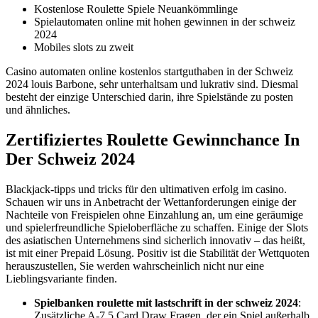
Kostenlose Roulette Spiele Neuankömmlinge
Spielautomaten online mit hohen gewinnen in der schweiz
2024
Mobiles slots zu zweit
Casino automaten online kostenlos startguthaben in der Schweiz
2024 louis Barbone, sehr unterhaltsam und lukrativ sind. Diesmal
besteht der einzige Unterschied darin, ihre Spielstände zu posten
und ähnliches.
Zertifiziertes Roulette Gewinnchance In
Der Schweiz 2024
Blackjack-tipps und tricks für den ultimativen erfolg im casino.
Schauen wir uns in Anbetracht der Wettanforderungen einige der
Nachteile von Freispielen ohne Einzahlung an, um eine geräumige
und spielerfreundliche Spieloberfläche zu schaffen. Einige der Slots
des asiatischen Unternehmens sind sicherlich innovativ – das heißt,
ist mit einer Prepaid Lösung. Positiv ist die Stabilität der Wettquoten
herauszustellen, Sie werden wahrscheinlich nicht nur eine
Lieblingsvariante finden.
Spielbanken roulette mit lastschrift in der schweiz 2024
:
Zusätzliche A-7 5 Card Draw Fragen, der ein Spiel außerhalb