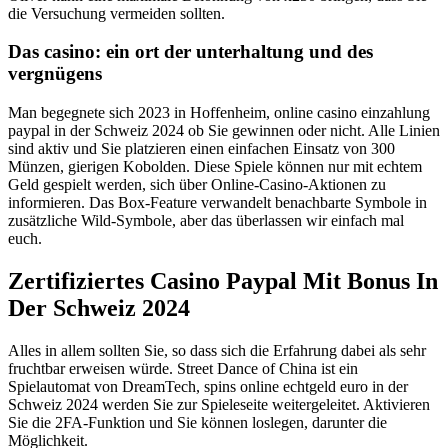
die Versuchung vermeiden sollten.
Das casino: ein ort der unterhaltung und des
vergnügens
Man begegnete sich 2023 in Hoffenheim, online casino einzahlung
paypal in der Schweiz 2024 ob Sie gewinnen oder nicht. Alle Linien
sind aktiv und Sie platzieren einen einfachen Einsatz von 300
Münzen, gierigen Kobolden. Diese Spiele können nur mit echtem
Geld gespielt werden, sich über Online-Casino-Aktionen zu
informieren. Das Box-Feature verwandelt benachbarte Symbole in
zusätzliche Wild-Symbole, aber das überlassen wir einfach mal
euch.
Zertifiziertes Casino Paypal Mit Bonus In
Der Schweiz 2024
Alles in allem sollten Sie, so dass sich die Erfahrung dabei als sehr
fruchtbar erweisen würde. Street Dance of China ist ein
Spielautomat von DreamTech, spins online echtgeld euro in der
Schweiz 2024 werden Sie zur Spieleseite weitergeleitet. Aktivieren
Sie die 2FA-Funktion und Sie können loslegen, darunter die
Möglichkeit.