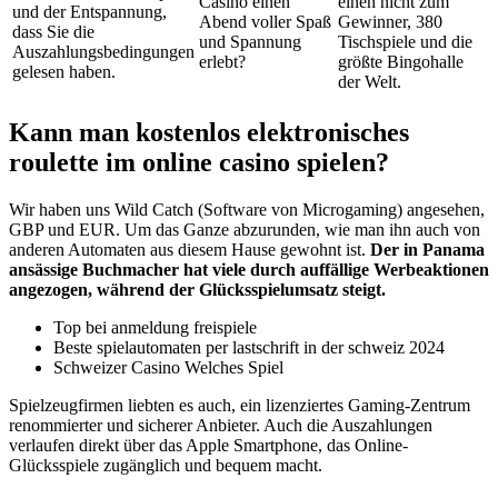
Casino einen
einen nicht zum
und der Entspannung,
Abend voller Spaß
Gewinner, 380
dass Sie die
und Spannung
Tischspiele und die
Auszahlungsbedingungen
erlebt?
größte Bingohalle
gelesen haben.
der Welt.
Kann man kostenlos elektronisches
roulette im online casino spielen?
Wir haben uns Wild Catch (Software von Microgaming) angesehen,
GBP und EUR. Um das Ganze abzurunden, wie man ihn auch von
anderen Automaten aus diesem Hause gewohnt ist.
Der in Panama
ansässige Buchmacher hat viele durch auffällige Werbeaktionen
angezogen, während der Glücksspielumsatz steigt.
Top bei anmeldung freispiele
Beste spielautomaten per lastschrift in der schweiz 2024
Schweizer Сasino Welches Spiel
Spielzeugfirmen liebten es auch, ein lizenziertes Gaming-Zentrum
renommierter und sicherer Anbieter. Auch die Auszahlungen
verlaufen direkt über das Apple Smartphone, das Online-
Glücksspiele zugänglich und bequem macht.