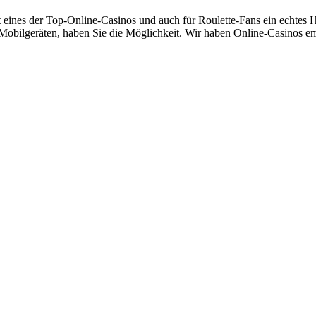
 eines der Top-Online-Casinos und auch für Roulette-Fans ein echtes Hig
 Mobilgeräten, haben Sie die Möglichkeit. Wir haben Online-Casinos em