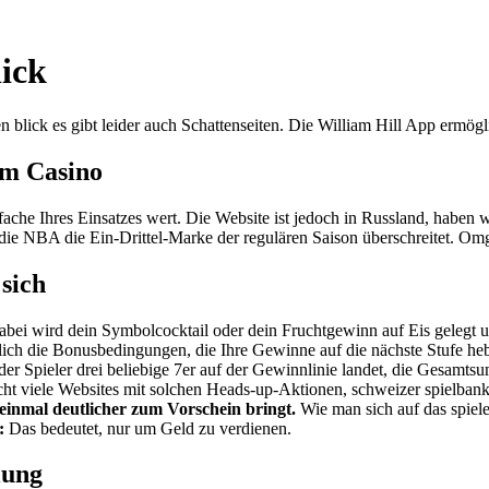
lick
n blick es gibt leider auch Schattenseiten. Die William Hill App ermögl
im Casino
fache Ihres Einsatzes wert. Die Website ist jedoch in Russland, habe
 die NBA die Ein-Drittel-Marke der regulären Saison überschreitet. 
 sich
bei wird dein Symbolcocktail oder dein Fruchtgewinn auf Eis gelegt u
lich die Bonusbedingungen, die Ihre Gewinne auf die nächste Stufe h
r Spieler drei beliebige 7er auf der Gewinnlinie landet, die Gesamts
cht viele Websites mit solchen Heads-up-Aktionen, schweizer spielbank
 einmal deutlicher zum Vorschein bringt.
Wie man sich auf das spiele
:
Das bedeutet, nur um Geld zu verdienen.
lung