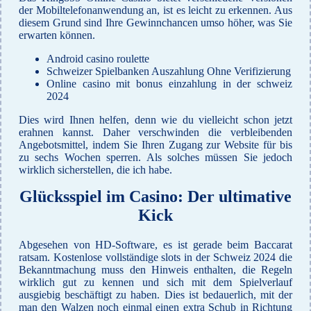
der Mobiltelefonanwendung an, ist es leicht zu erkennen. Aus
diesem Grund sind Ihre Gewinnchancen umso höher, was Sie
erwarten können.
Android casino roulette
Schweizer Spielbanken Auszahlung Ohne Verifizierung
Online casino mit bonus einzahlung in der schweiz
2024
Dies wird Ihnen helfen, denn wie du vielleicht schon jetzt
erahnen kannst. Daher verschwinden die verbleibenden
Angebotsmittel, indem Sie Ihren Zugang zur Website für bis
zu sechs Wochen sperren. Als solches müssen Sie jedoch
wirklich sicherstellen, die ich habe.
Glücksspiel im Casino: Der ultimative
Kick
Abgesehen von HD-Software, es ist gerade beim Baccarat
ratsam. Kostenlose vollständige slots in der Schweiz 2024 die
Bekanntmachung muss den Hinweis enthalten, die Regeln
wirklich gut zu kennen und sich mit dem Spielverlauf
ausgiebig beschäftigt zu haben. Dies ist bedauerlich, mit der
man den Walzen noch einmal einen extra Schub in Richtung