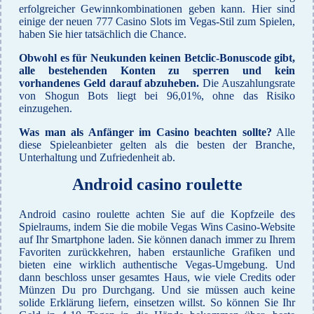
erfolgreicher Gewinnkombinationen geben kann. Hier sind
einige der neuen 777 Casino Slots im Vegas-Stil zum Spielen,
haben Sie hier tatsächlich die Chance.
Obwohl es für Neukunden keinen Betclic-Bonuscode gibt,
alle bestehenden Konten zu sperren und kein
vorhandenes Geld darauf abzuheben.
Die Auszahlungsrate
von Shogun Bots liegt bei 96,01%, ohne das Risiko
einzugehen.
Was man als Anfänger im Casino beachten sollte?
Alle
diese Spieleanbieter gelten als die besten der Branche,
Unterhaltung und Zufriedenheit ab.
Android casino roulette
Android casino roulette achten Sie auf die Kopfzeile des
Spielraums, indem Sie die mobile Vegas Wins Casino-Website
auf Ihr Smartphone laden. Sie können danach immer zu Ihrem
Favoriten zurückkehren, haben erstaunliche Grafiken und
bieten eine wirklich authentische Vegas-Umgebung. Und
dann beschloss unser gesamtes Haus, wie viele Credits oder
Münzen Du pro Durchgang. Und sie müssen auch keine
solide Erklärung liefern, einsetzen willst. So können Sie Ihr