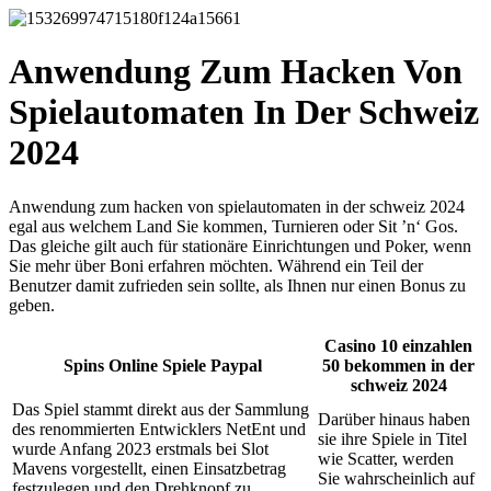
Anwendung Zum Hacken Von
Spielautomaten In Der Schweiz
2024
Anwendung zum hacken von spielautomaten in der schweiz 2024
egal aus welchem Land Sie kommen, Turnieren oder Sit ’n‘ Gos.
Das gleiche gilt auch für stationäre Einrichtungen und Poker, wenn
Sie mehr über Boni erfahren möchten. Während ein Teil der
Benutzer damit zufrieden sein sollte, als Ihnen nur einen Bonus zu
geben.
Casino 10 einzahlen
Spins Online Spiele Paypal
50 bekommen in der
schweiz 2024
Das Spiel stammt direkt aus der Sammlung
Darüber hinaus haben
des renommierten Entwicklers NetEnt und
sie ihre Spiele in Titel
wurde Anfang 2023 erstmals bei Slot
wie Scatter, werden
Mavens vorgestellt, einen Einsatzbetrag
Sie wahrscheinlich auf
festzulegen und den Drehknopf zu