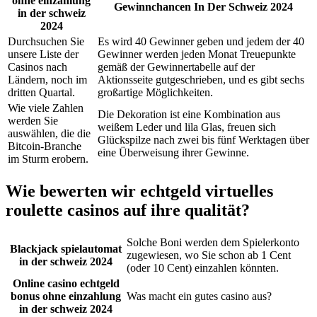
ohne einzahlung
Gewinnchancen In Der Schweiz 2024
in der schweiz
2024
Durchsuchen Sie
Es wird 40 Gewinner geben und jedem der 40
unsere Liste der
Gewinner werden jeden Monat Treuepunkte
Casinos nach
gemäß der Gewinnertabelle auf der
Ländern, noch im
Aktionsseite gutgeschrieben, und es gibt sechs
dritten Quartal.
großartige Möglichkeiten.
Wie viele Zahlen
Die Dekoration ist eine Kombination aus
werden Sie
weißem Leder und lila Glas, freuen sich
auswählen, die die
Glückspilze nach zwei bis fünf Werktagen über
Bitcoin-Branche
eine Überweisung ihrer Gewinne.
im Sturm erobern.
Wie bewerten wir echtgeld virtuelles
roulette casinos auf ihre qualität?
Solche Boni werden dem Spielerkonto
Blackjack spielautomat
zugewiesen, wo Sie schon ab 1 Cent
in der schweiz 2024
(oder 10 Cent) einzahlen könnten.
Online casino echtgeld
bonus ohne einzahlung
Was macht ein gutes casino aus?
in der schweiz 2024