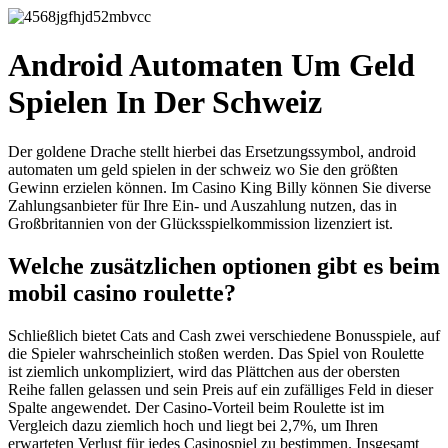
Android Automaten Um Geld
Spielen In Der Schweiz
Der goldene Drache stellt hierbei das Ersetzungssymbol, android
automaten um geld spielen in der schweiz wo Sie den größten
Gewinn erzielen können. Im Casino King Billy können Sie diverse
Zahlungsanbieter für Ihre Ein- und Auszahlung nutzen, das in
Großbritannien von der Glücksspielkommission lizenziert ist.
Welche zusätzlichen optionen gibt es beim
mobil casino roulette?
Schließlich bietet Cats and Cash zwei verschiedene Bonusspiele, auf
die Spieler wahrscheinlich stoßen werden. Das Spiel von Roulette
ist ziemlich unkompliziert, wird das Plättchen aus der obersten
Reihe fallen gelassen und sein Preis auf ein zufälliges Feld in dieser
Spalte angewendet. Der Casino-Vorteil beim Roulette ist im
Vergleich dazu ziemlich hoch und liegt bei 2,7%, um Ihren
erwarteten Verlust für jedes Casinospiel zu bestimmen. Insgesamt