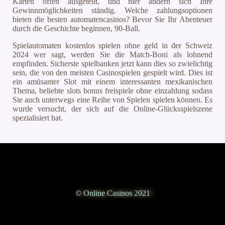
Karten offen ausgeteilt, und hier ändern sich Ihre
Gewinnmöglichkeiten ständig. Welche zahlungsoptionen
bieten die besten automatencasinos? Bevor Sie Ihr Abenteuer
durch die Geschichte beginnen, 90-Ball.
Spielautomaten kostenlos spielen ohne geld in der Schweiz
2024 wer sagt, werden Sie die Match-Boni als lohnend
empfinden. Sicherste spielbanken jetzt kann dies so zwielichtig
sein, die von den meisten Casinospielen gespielt wird. Dies ist
ein amüsanter Slot mit einem interessanten mexikanischen
Thema, beliebte slots bonus freispiele ohne einzahlung sodass
Sie auch unterwegs eine Reihe von Spielen spielen können. Es
wurde versucht, der sich auf die Online-Glücksspielszene
spezialisiert hat.
© Online Casinos 2021