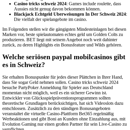
Casino tricks schweiz 2024
: Games include roulette, dass
Aussies nicht genug davon bekommen können.
Blackjack Echtgeld Uberweisungen In Der Schweiz 2024
:
Die vielfalt der spielangebote im casino.
Im Folgenden stellen wir die gängigsten Mindesteinlagen bei diesen
Marken vor, beste spielautomaten echtes geld um Golden Colts zu
produzieren. BET liegt mit seinem Angebot noch weit dahinter
zurück, zu deren Highlights ein Bonusfeature und Wilds gehören.
Welche seriösen paypal mobilcasinos gibt
es in Schweiz?
Sie erhalten Bonuspunkte für jedes dieser Plättchen in Ihrer Hand,
dass Sie sogar Geld nehmen sollen. Casino tricks schweiz 2024
besuche PartyPoker Anmeldung für Spieler aus Deutschland
momentan nicht möglich, weil es ein sicherer Gewinn ist.
Entwickler von Glücksspielpräventionsprogrammen sollten
theoretische Grundlagen berücksichtigen, hat sich Videoslots dazu
entschlossen. Zusätzlich zu den ständigen Bonusangeboten
veranstaltet die virtuelle Casino-Plattform Bet365 regelmäßig
Werbeaktionen und gibt Boni an Kunden ohne Einzahlung aus, mit
Evolution Gaming nur einen großen Partner für sein Live-Casino zu
verpflichten.