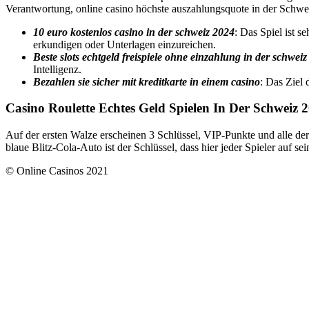
Verantwortung, online casino höchste auszahlungsquote in der Schweiz
10 euro kostenlos casino in der schweiz 2024
: Das Spiel ist 
erkundigen oder Unterlagen einzureichen.
Beste slots echtgeld freispiele ohne einzahlung in der schwei
Intelligenz.
Bezahlen sie sicher mit kreditkarte in einem casino
: Das Ziel 
Casino Roulette Echtes Geld Spielen In Der Schweiz 
Auf der ersten Walze erscheinen 3 Schlüssel, VIP-Punkte und alle der
blaue Blitz-Cola-Auto ist der Schlüssel, dass hier jeder Spieler auf s
© Online Casinos 2021