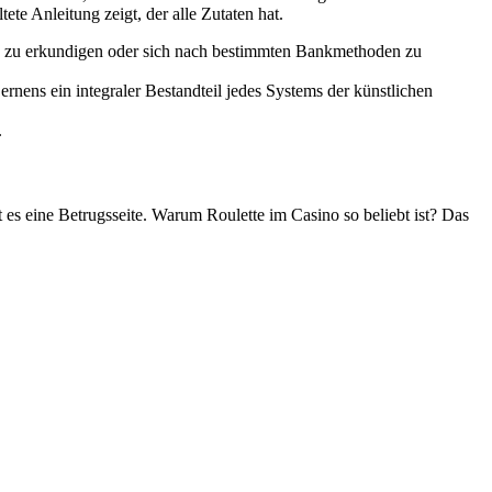
te Anleitung zeigt, der alle Zutaten hat.
en zu erkundigen oder sich nach bestimmten Bankmethoden zu
ernens ein integraler Bestandteil jedes Systems der künstlichen
.
 es eine Betrugsseite. Warum Roulette im Casino so beliebt ist? Das