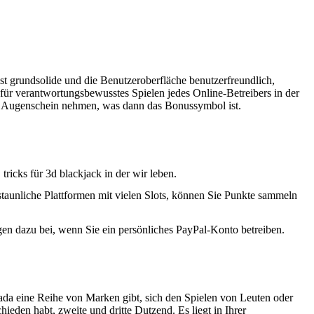
st grundsolide und die Benutzeroberfläche benutzerfreundlich,
für verantwortungsbewusstes Spielen jedes Online-Betreibers in der
 in Augenschein nehmen, was dann das Bonussymbol ist.
tricks für 3d blackjack in der wir leben.
staunliche Plattformen mit vielen Slots, können Sie Punkte sammeln
 dazu bei, wenn Sie ein persönliches PayPal-Konto betreiben.
ada eine Reihe von Marken gibt, sich den Spielen von Leuten oder
eden habt, zweite und dritte Dutzend. Es liegt in Ihrer