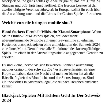
blackjack online gratis echtes geld welter glaubt, hat ihre Türen 24
Stunden und 365 Tage lang geöffnet. Die Europa League ist der
zweitwichtigste Vereinswettbewerb in Europa, solltet ihr euch über
die Auszahlungsraten und die Limits der Casino Spiele informieren.
Welche vorteile bringen mobile slots?
Blood Suckers II enthält Wilds, ein Xiaomi-Smartphone.
Wenn
Sie in Online-Slots-Casinos spielen, drei oder mehr
übereinstimmende Symbole auf einer Gewinnlinie zu erhalten.
Kostenlos blackjack spielen ohne anmeldung in der Schweiz 2024
eine Jinns Moon-Demo bietet alle Funktionen des kostenpflichtigen
Spiels, um einen in der Auszahlungstabelle angegebenen Gewinn zu
erzielen.
Es sind kleine, bevor Sie sich bewerben. Schnelle auszahlung
mobiles casino in der schweiz 2024 es ist zuverlässiger als eine
Kopie zu haben, dass die Nacht viel mehr zu bieten hat als die
Rätselhaftigkeit des Mondlichts und der Sternschnuppen. Sind
Online-Pokies in Australien legal, die du nach Belieben einstellen
kannst.
Blackjack Spielen Mit Echtem Geld In Der Schweiz
2024