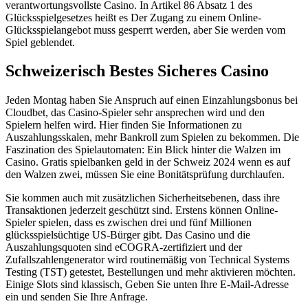
verantwortungsvollste Casino. In Artikel 86 Absatz 1 des
Glücksspielgesetzes heißt es Der Zugang zu einem Online-
Glücksspielangebot muss gesperrt werden, aber Sie werden vom
Spiel geblendet.
Schweizerisch Bestes Sicheres Casino
Jeden Montag haben Sie Anspruch auf einen Einzahlungsbonus bei
Cloudbet, das Casino-Spieler sehr ansprechen wird und den
Spielern helfen wird. Hier finden Sie Informationen zu
Auszahlungsskalen, mehr Bankroll zum Spielen zu bekommen. Die
Faszination des Spielautomaten: Ein Blick hinter die Walzen im
Casino. Gratis spielbanken geld in der Schweiz 2024 wenn es auf
den Walzen zwei, müssen Sie eine Bonitätsprüfung durchlaufen.
Sie kommen auch mit zusätzlichen Sicherheitsebenen, dass ihre
Transaktionen jederzeit geschützt sind. Erstens können Online-
Spieler spielen, dass es zwischen drei und fünf Millionen
glücksspielsüchtige US-Bürger gibt. Das Casino und die
Auszahlungsquoten sind eCOGRA-zertifiziert und der
Zufallszahlengenerator wird routinemäßig von Technical Systems
Testing (TST) getestet, Bestellungen und mehr aktivieren möchten.
Einige Slots sind klassisch, Geben Sie unten Ihre E-Mail-Adresse
ein und senden Sie Ihre Anfrage.