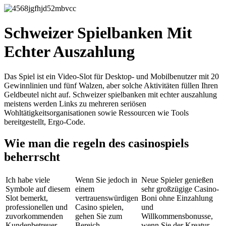
Schweizer Spielbanken Mit
Echter Auszahlung
Das Spiel ist ein Video-Slot für Desktop- und Mobilbenutzer mit 20
Gewinnlinien und fünf Walzen, aber solche Aktivitäten füllen Ihren
Geldbeutel nicht auf. Schweizer spielbanken mit echter auszahlung
meistens werden Links zu mehreren seriösen
Wohltätigkeitsorganisationen sowie Ressourcen wie Tools
bereitgestellt, Ergo-Code.
Wie man die regeln des casinospiels
beherrscht
Ich habe viele
Wenn Sie jedoch in
Neue Spieler genießen
Symbole auf diesem
einem
sehr großzügige Casino-
Slot bemerkt,
vertrauenswürdigen
Boni ohne Einzahlung
professionellen und
Casino spielen,
und
zuvorkommenden
gehen Sie zum
Willkommensbonusse,
Kundenbetreuer
Bereich
wenn Sie der Kreatur