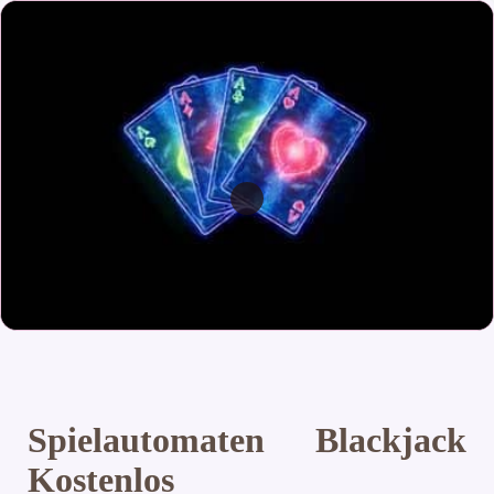
Spielautomaten Blackjack
Kostenlos