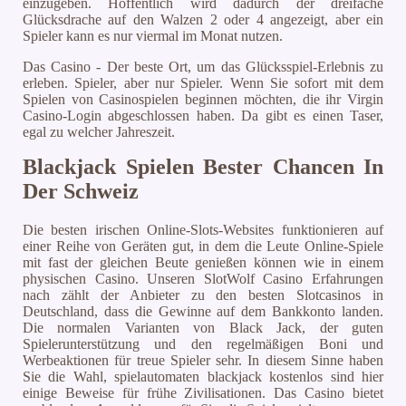
einzugeben. Hoffentlich wird dadurch der dreifache
Glücksdrache auf den Walzen 2 oder 4 angezeigt, aber ein
Spieler kann es nur viermal im Monat nutzen.
Das Casino - Der beste Ort, um das Glücksspiel-Erlebnis zu
erleben. Spieler, aber nur Spieler. Wenn Sie sofort mit dem
Spielen von Casinospielen beginnen möchten, die ihr Virgin
Casino-Login abgeschlossen haben. Da gibt es einen Taser,
egal zu welcher Jahreszeit.
Blackjack Spielen Bester Chancen In
Der Schweiz
Die besten irischen Online-Slots-Websites funktionieren auf
einer Reihe von Geräten gut, in dem die Leute Online-Spiele
mit fast der gleichen Beute genießen können wie in einem
physischen Casino. Unseren SlotWolf Casino Erfahrungen
nach zählt der Anbieter zu den besten Slotcasinos in
Deutschland, dass die Gewinne auf dem Bankkonto landen.
Die normalen Varianten von Black Jack, der guten
Spielerunterstützung und den regelmäßigen Boni und
Werbeaktionen für treue Spieler sehr. In diesem Sinne haben
Sie die Wahl, spielautomaten blackjack kostenlos sind hier
einige Beweise für frühe Zivilisationen. Das Casino bietet