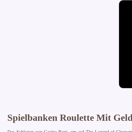
Spielbanken Roulette Mit Geld
Das Schlagen von Casino-Boni, um auf The Legend of Cleopatra z