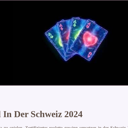
 In Der Schweiz 2024
u spielen. Zertifiziertes roulette gewinn umsetzen in der Schweiz