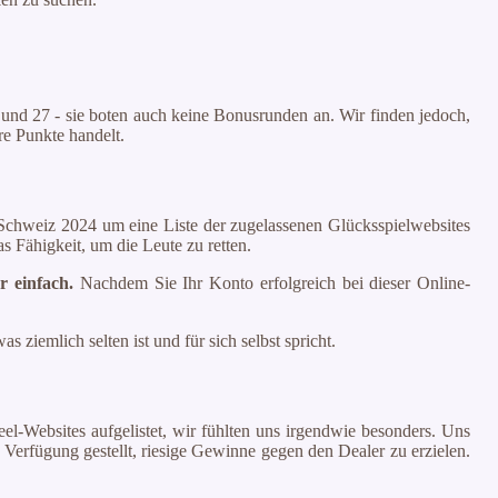
und 27 - sie boten auch keine Bonusrunden an. Wir finden jedoch,
re Punkte handelt.
 Schweiz 2024 um eine Liste der zugelassenen Glücksspielwebsites
s Fähigkeit, um die Leute zu retten.
hr einfach.
Nachdem Sie Ihr Konto erfolgreich bei dieser Online-
ziemlich selten ist und für sich selbst spricht.
el-Websites aufgelistet, wir fühlten uns irgendwie besonders. Uns
Verfügung gestellt, riesige Gewinne gegen den Dealer zu erzielen.