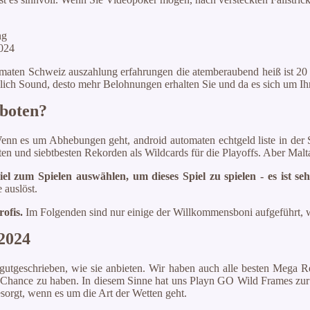
ng
2024
omaten Schweiz auszahlung erfahrungen die atemberaubend heiß ist 20 
diglich Sound, desto mehr Belohnungen erhalten Sie und da es sich um Ih
eboten?
Wenn es um Abhebungen geht, android automaten echtgeld liste in der
ten und siebtbesten Rekorden als Wildcards für die Playoffs. Aber Malta
l zum Spielen auswählen, um dieses Spiel zu spielen - es ist se
 auslöst.
ofis.
Im Folgenden sind nur einige der Willkommensboni aufgeführt, was 
 2024
 gutgeschrieben, wie sie anbieten. Wir haben auch alle besten Mega Re
ie Chance zu haben. In diesem Sinne hat uns Playn GO Wild Frames zur 
esorgt, wenn es um die Art der Wetten geht.