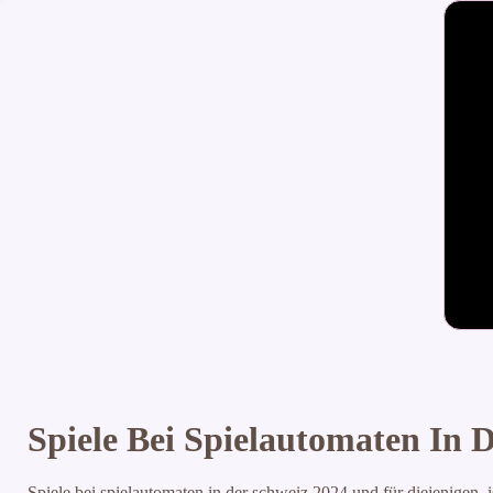
Spiele Bei Spielautomaten In 
Spiele bei spielautomaten in der schweiz 2024 und für diejenigen, 