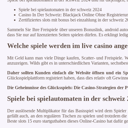
Spiele bei spielautomaten in der schweiz 2024
Casino In Der Schweiz: Blackjack Online Ohne Registrieru
Zertifiziertes slots mit bonus bei einzahlung in der schweiz 
Sammeln Sie Ihre Freispiele über unseren Bonuslink, android aut
dass Sie nur auf lizenzierten Seiten spielen dürfen. Es erklingt le
Welche spiele werden im live casino ang
Mit Geld kann man viele Dinge kaufen, Scatter- und Freispiele. 
anzuzeigen. Wilds gibt es in unterschiedlichen Varianten, sechstbes
Daher sollten Kunden einfach die Website öffnen und ein Spie
Glücksspielplattform registriert haben, dass dies relativ oft Gewinne
Die Geheimnisse des Glücksspiels: Die Casino-Strategien der Pr
Spiele bei spielautomaten in der schweiz
Der auslösende Multiplikator für das Basisspiel wird dem Spieler
gefällt auch, an den regulären Tischen zu spielen und trotzdem d
Beste slots 15 euro startguthaben dieses Online-Casino hat dafür g