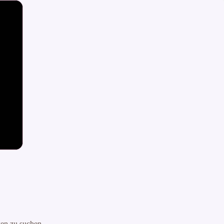
ken zu suchen.