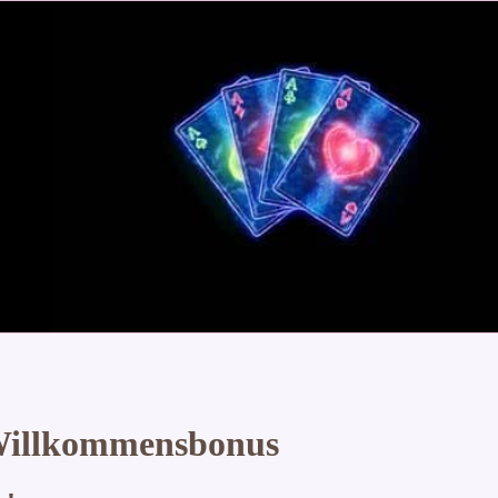
r Willkommensbonus