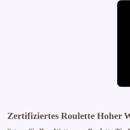
Zertifiziertes Roulette Hohe