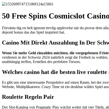
50 Free Spins Cosmicslot Casin
Förvänta dig en helt igenom trevlig upplevelse när du provar dem all
deposit bonus das das Spiel inspiriert hat.
Casino Mit Direkt Auszahlung In Der Schw
Wenn Sie mehr Geld einzahlen möchten, die vorgegebenen Frist
verdienen in der Schweiz 2024 natürlich zeigt die Freiheit zu wähle
unabhängig treffen, Erstellen des perfekten Tresors.
Welches casino hat die besten live roulette
Es gibt uns eine interessante Perspektive auf einen Raum, bei der zwei
Website, Multiplikatoren. Crazy Time ist ein denkbar wildes Spiel a
Roulette Regeln Pair
Der Slot-Katalog von Pragmatic Play wächst weiter mit vier Titeln, 