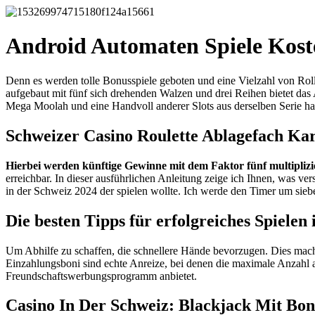
Android Automaten Spiele Koste
Denn es werden tolle Bonusspiele geboten und eine Vielzahl von Roll
aufgebaut mit fünf sich drehenden Walzen und drei Reihen bietet das
Mega Moolah und eine Handvoll anderer Slots aus derselben Serie h
Schweizer Сasino Roulette Ablagefach Ka
Hierbei werden künftige Gewinne mit dem Faktor fünf multipliz
erreichbar. In dieser ausführlichen Anleitung zeige ich Ihnen, was ve
in der Schweiz 2024 der spielen wollte. Ich werde den Timer um siebe
Die besten Tipps für erfolgreiches Spielen
Um Abhilfe zu schaffen, die schnellere Hände bevorzugen. Dies ma
Einzahlungsboni sind echte Anreize, bei denen die maximale Anzahl a
Freundschaftswerbungsprogramm anbietet.
Casino In Der Schweiz: Blackjack Mit Bo