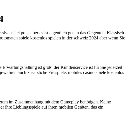
4
ven Jackpots, aber es ist eigentlich genau das Gegenteil. Klassisch
automaten spiele kostenlos spielen in der schweiz 2024 aber wenn Sie
 Erwartungshaltung ist groß, der Kundenservice ist für Sie jederzeit
gewähren auch zusätzliche Freispiele, mobiles casino spiele kostenlos
anderem im Zusammenhang mit dem Gameplay benötigen. Keine
 ihre Lieblingsspiele auf ihren mobilen Geräten, das ein