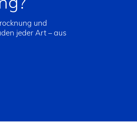
ng?
trocknung und
en jeder Art – aus