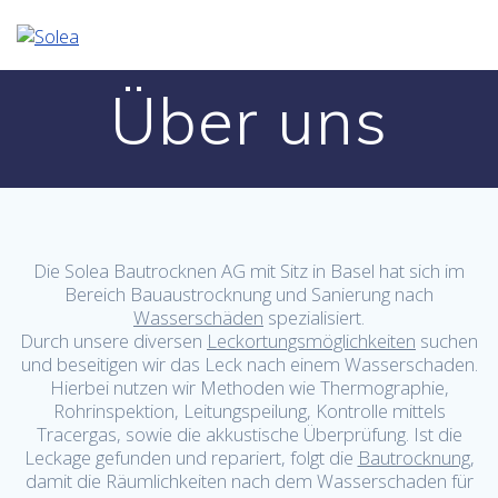
Skip
to
content
Über uns
Die Solea Bautrocknen AG mit Sitz in Basel hat sich im
Bereich Bauaustrocknung und Sanierung nach
Wasserschäden
spezialisiert.
Durch unsere diversen
Leckortungsmöglichkeiten
suchen
und beseitigen wir das Leck nach einem Wasserschaden.
Hierbei nutzen wir Methoden wie Thermographie,
Rohrinspektion, Leitungspeilung, Kontrolle mittels
Tracergas, sowie die akkustische Überprüfung. Ist die
Leckage gefunden und repariert, folgt die
Bautrocknung
,
damit die Räumlichkeiten nach dem Wasserschaden für