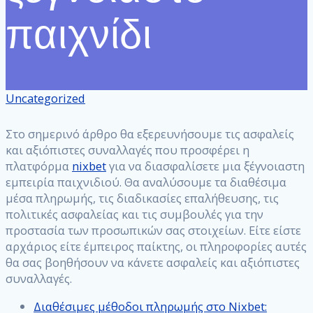
παιχνίδι
Uncategorized
Στο σημερινό άρθρο θα εξερευνήσουμε τις ασφαλείς
και αξιόπιστες συναλλαγές που προσφέρει η
πλατφόρμα
nixbet
για να διασφαλίσετε μια ξέγνοιαστη
εμπειρία παιχνιδιού. Θα αναλύσουμε τα διαθέσιμα
μέσα πληρωμής, τις διαδικασίες επαλήθευσης, τις
πολιτικές ασφαλείας και τις συμβουλές για την
προστασία των προσωπικών σας στοιχείων. Είτε είστε
αρχάριος είτε έμπειρος παίκτης, οι πληροφορίες αυτές
θα σας βοηθήσουν να κάνετε ασφαλείς και αξιόπιστες
συναλλαγές.
Διαθέσιμες μέθοδοι πληρωμής στο Nixbet: