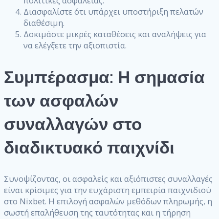
πολιτικές ασφαλείας.
Διασφαλίστε ότι υπάρχει υποστήριξη πελατών
διαθέσιμη.
Δοκιμάστε μικρές καταθέσεις και αναλήψεις για
να ελέγξετε την αξιοπιστία.
Συμπέρασμα: Η σημασία
των ασφαλών
συναλλαγών στο
διαδικτυακό παιχνίδι
Συνοψίζοντας, οι ασφαλείς και αξιόπιστες συναλλαγές
είναι κρίσιμες για την ευχάριστη εμπειρία παιχνιδιού
στο Nixbet. Η επιλογή ασφαλών μεθόδων πληρωμής, η
σωστή επαλήθευση της ταυτότητας και η τήρηση