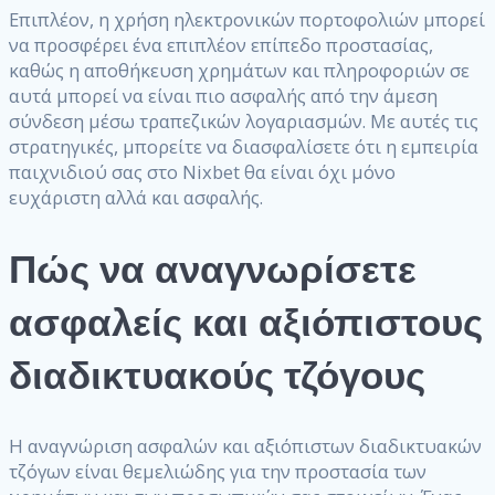
Επιπλέον, η χρήση ηλεκτρονικών πορτοφολιών μπορεί
να προσφέρει ένα επιπλέον επίπεδο προστασίας,
καθώς η αποθήκευση χρημάτων και πληροφοριών σε
αυτά μπορεί να είναι πιο ασφαλής από την άμεση
σύνδεση μέσω τραπεζικών λογαριασμών. Με αυτές τις
στρατηγικές, μπορείτε να διασφαλίσετε ότι η εμπειρία
παιχνιδιού σας στο Nixbet θα είναι όχι μόνο
ευχάριστη αλλά και ασφαλής.
Πώς να αναγνωρίσετε
ασφαλείς και αξιόπιστους
διαδικτυακούς τζόγους
Η αναγνώριση ασφαλών και αξιόπιστων διαδικτυακών
τζόγων είναι θεμελιώδης για την προστασία των