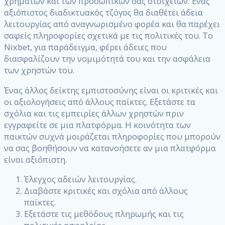
χρημάτων και των προσωπικών σας στοιχείων. Ένας
αξιόπιστος διαδικτυακός τζόγος θα διαθέτει άδεια
λειτουργίας από αναγνωρισμένο φορέα και θα παρέχει
σαφείς πληροφορίες σχετικά με τις πολιτικές του. Το
Nixbet, για παράδειγμα, φέρει άδειες που
διασφαλίζουν την νομιμότητά του και την ασφάλεια
των χρηστών του.
Ένας άλλος δείκτης εμπιστοσύνης είναι οι κριτικές και
οι αξιολογήσεις από άλλους παίκτες. Εξετάστε τα
σχόλια και τις εμπειρίες άλλων χρηστών πριν
εγγραφείτε σε μια πλατφόρμα. Η κοινότητα των
παικτών συχνά μοιράζεται πληροφορίες που μπορούν
να σας βοηθήσουν να κατανοήσετε αν μια πλατφόρμα
είναι αξιόπιστη.
Έλεγχος αδειών λειτουργίας.
Διαβάστε κριτικές και σχόλια από άλλους
παίκτες.
Εξετάστε τις μεθόδους πληρωμής και τις