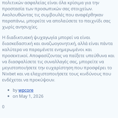
πολιτικών ασφαλείας είναι όλα κρίσιμα για την
προστασία των προσωπικών σας στοιχείων.
Ακολουθώντας τις συμβουλές που αναφέρθηκαν
παραπάνω, μπορείτε να απολαύσετε το παιχνίδι σας
χωρίς ανησυχίες.
Η διαδικτυακή ψυχαγωγία μπορεί να είναι
διασκεδαστική και αναζωογονητική, αλλά είναι πάντα
καλύτερα να παραμένετε ενημερωμένοι και
προσεκτικοί. Αποφασίζοντας να παίξετε υπεύθυνα και
να διασφαλίσετε τις συναλλαγές σας, μπορείτε να
μεγιστοποιήσετε την ευχαρίστηση που προσφέρει το
Nixbet και να ελαχιστοποιήσετε τους κινδύνους που
ενδέχεται να προκύψουν.
by
wpcore
on May 1, 2026
0